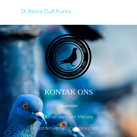
3X Beste Duif Punte
KONTAK ONS
Voorsitter
Johan van der Merwe
johan.vdme@outlook.com